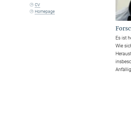
CV
Homepage
Forsc
Es ist 
Wie sic
Herausf
insbeso
Anfälli