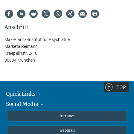
Anschrift
Max-Planck-Institut für Psychiatrie
Marketa Reimann
Kraepelinstr. 2-10
80804 München
TOP
Quick Links
Social Media
Student*innen/Wissenschaftler*innen
Patient*innen
Instagram
Intranet
Journalist*innen
LinkedIn
webmail