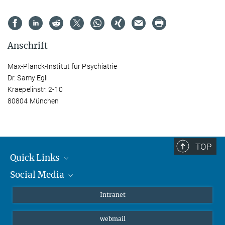
Anschrift
Max-Planck-Institut für Psychiatrie
Dr. Samy Egli
Kraepelinstr. 2-10
80804 München
TOP
Quick Links
Social Media
Student*innen/Wissenschaftler*innen
Patient*innen
Instagram
Intranet
Journalist*innen
LinkedIn
webmail