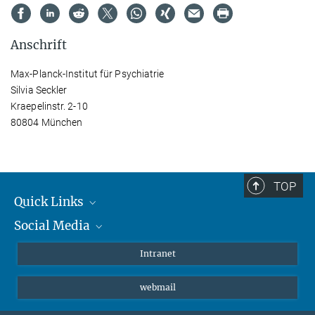
Anschrift
Max-Planck-Institut für Psychiatrie
Silvia Seckler
Kraepelinstr. 2-10
80804 München
TOP
Quick Links
Social Media
Student*innen/Wissenschaftler*innen
Patient*innen
Instagram
Intranet
Journalist*innen
LinkedIn
webmail
Bluesky