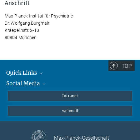
Anschrift
Max-Planck-Institut für Psychiatrie
Dr. Wolfgang Burgmair
Kraepelinstr. 2-10
80804 München
TOP
Quick Links
Social Media
Student*innen/Wissenschaftler*innen
Patient*innen
Instagram
Intranet
Journalist*innen
LinkedIn
webmail
Bluesky
Facebook
YouTube
Max-Planck-Gesellschaft