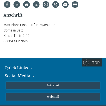
Anschrift
Max-Planck-Institut für Psychiatrie
Cornelia Balz
Kraepelinstr. 2-10
80804 München
TOP
Quick Links
Social Media
Student*innen/Wissenschaftler*innen
Patient*innen
Instagram
Intranet
Journalist*innen
LinkedIn
webmail
Bluesky