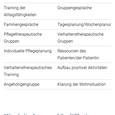
Training der
Gruppengespräche
P
Alltagsfähigkeiten
P
Familiengespräche
Tagesplanung/Wochenplanung
Au
Pflegetherapeutische
Verhaltenstherapeutische
Kl
Gruppen
Gruppen
Individuelle Pflegeplanung
Ressourcen des
Pr
Patienten/der Patientin
M
Verhaltenstherapeutisches
Aufbau positiver Aktivitäten
P
Training
Angehörigengruppe
Klärung der Wohnsituation