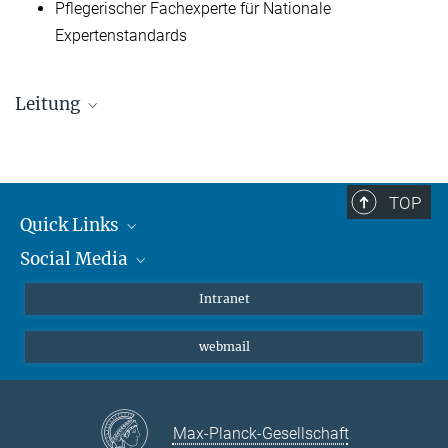
Pflegerischer Fachexperte für Nationale
Expertenstandards
Leitung
Eva Leugner
PflegedienstleiterIn
+49 89 30622-8334
TOP
eva_leugner@...
Quick Links
Social Media
Student*innen/Wissenschaftler*innen
© Sexauer
Patient*innen
Instagram
Intranet
Gvido Vrzdovnik
Journalist*innen
LinkedIn
Stv. Pflegedienstleiter
webmail
+49 (0) 89-30622-1425
Bluesky
vrz@...
Facebook
YouTube
Max-Planck-Gesellschaft