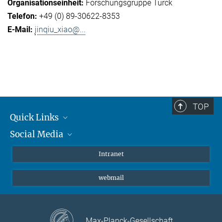
Forschungsgruppe Turck
+49 (0) 89-30622-8353
jinqiu_xiao@...
TOP
Quick Links
Social Media
Student*innen/Wissenschaftler*innen
Patient*innen
Instagram
Intranet
Journalist*innen
LinkedIn
webmail
Bluesky
Facebook
YouTube
Max-Planck-Gesellschaft