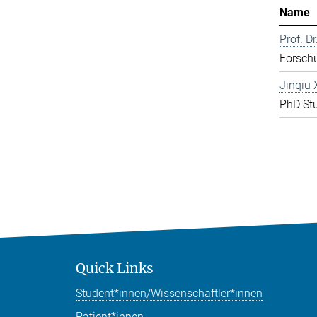
Name
Prof. D
Forschu
Jinqiu 
PhD St
Quick Links
Student*innen/Wissenschaftler*innen
Patient*innen