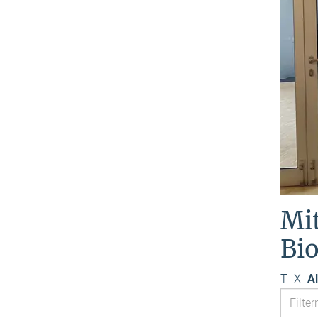
Mi
Bi
T
X
Al