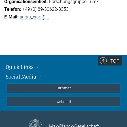
Forschungsgruppe Turck
+49 (0) 89-30622-8353
jinqiu_xiao@...
TOP
Quick Links
Social Media
Student*innen/Wissenschaftler*innen
Patient*innen
Instagram
Intranet
Journalist*innen
LinkedIn
webmail
Bluesky
Facebook
YouTube
Max-Planck-Gesellschaft