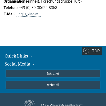
Forschungsgruppe Turck
+49 (0) 89-30622-8353
jinqiu_xiao@...
TOP
Quick Links
Social Media
Student*innen/Wissenschaftler*innen
Patient*innen
Instagram
Intranet
Journalist*innen
LinkedIn
webmail
Bluesky
Facebook
YouTube
Max-Planck-Gesellschaft