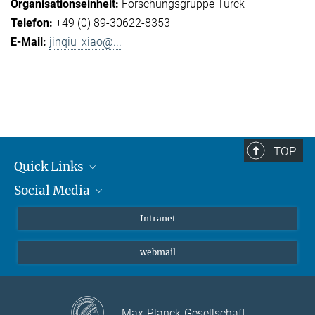
Forschungsgruppe Turck
+49 (0) 89-30622-8353
jinqiu_xiao@...
TOP
Quick Links
Social Media
Student*innen/Wissenschaftler*innen
Patient*innen
Instagram
Intranet
Journalist*innen
LinkedIn
webmail
Bluesky
Facebook
YouTube
Max-Planck-Gesellschaft