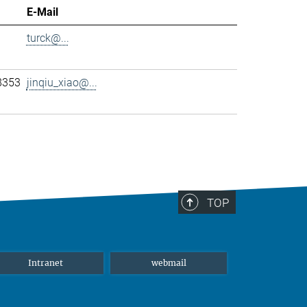
E-Mail
turck@...
8353
jinqiu_xiao@...
TOP
Intranet
webmail