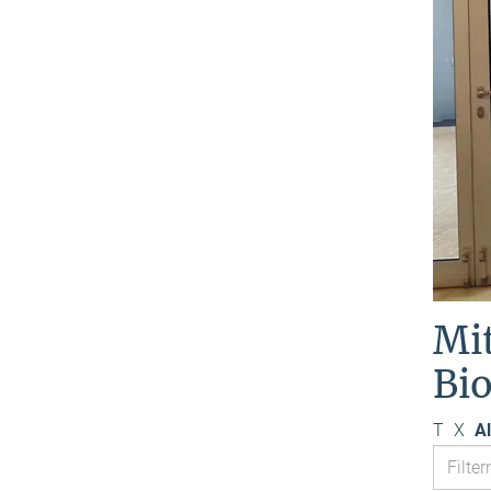
Mi
Bi
T
X
Al