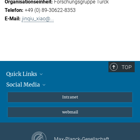
Forschungsgruppe Turck
+49 (0) 89-30622-8353
jinqiu_xiao@...
TOP
Quick Links
Social Media
Student*innen/Wissenschaftler*innen
Patient*innen
Instagram
Intranet
Journalist*innen
LinkedIn
webmail
Bluesky
Facebook
YouTube
Max-Planck-Gesellschaft