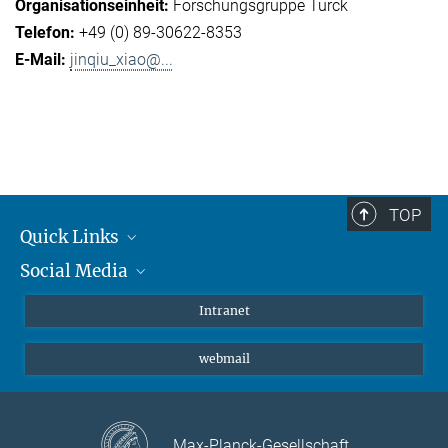
Forschungsgruppe Turck
+49 (0) 89-30622-8353
jinqiu_xiao@...
TOP
Quick Links
Social Media
Student*innen/Wissenschaftler*innen
Patient*innen
Instagram
Intranet
Journalist*innen
LinkedIn
webmail
Bluesky
Facebook
YouTube
Max-Planck-Gesellschaft