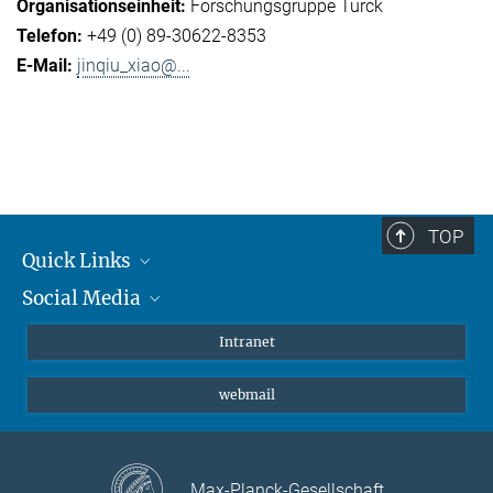
Forschungsgruppe Turck
+49 (0) 89-30622-8353
jinqiu_xiao@...
TOP
Quick Links
Social Media
Student*innen/Wissenschaftler*innen
Patient*innen
Instagram
Intranet
Journalist*innen
LinkedIn
webmail
Bluesky
Facebook
YouTube
Max-Planck-Gesellschaft