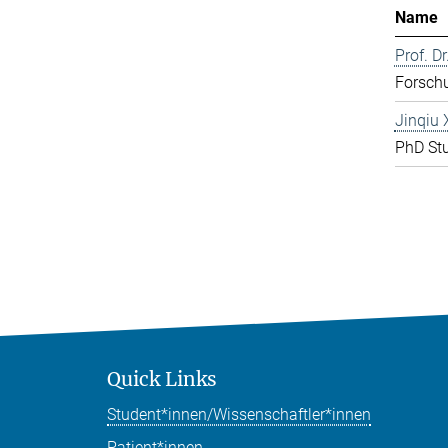
Name
Prof. D
Forschu
Jinqiu 
PhD St
Quick Links
Student*innen/Wissenschaftler*innen
Patient*innen