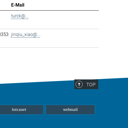
E-Mail
turck@...
8353
jinqiu_xiao@...
TOP
Intranet
webmail