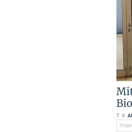
Mi
Bi
T
X
Al