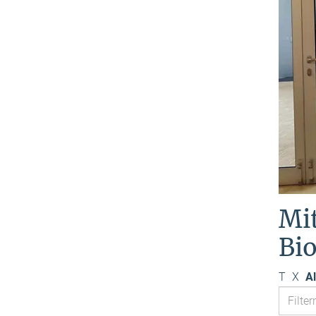
Mi
Bi
T
X
Al