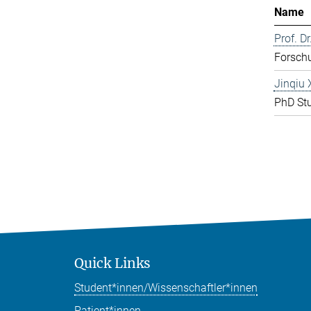
Name
Prof. D
Forschu
Jinqiu 
PhD St
Quick Links
Student*innen/Wissenschaftler*innen
Patient*innen