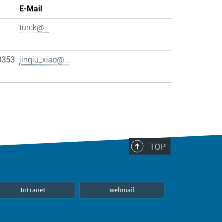
E-Mail
turck@...
8353
jinqiu_xiao@...
TOP
Intranet
webmail