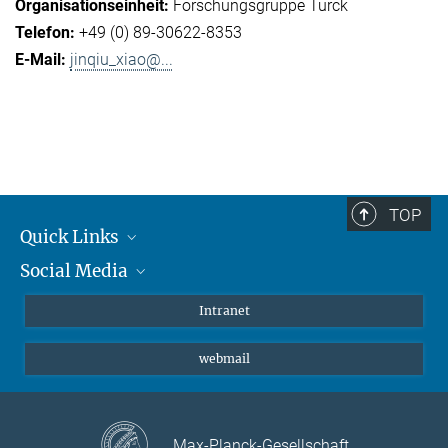
Forschungsgruppe Turck
+49 (0) 89-30622-8353
jinqiu_xiao@...
TOP
Quick Links
Social Media
Student*innen/Wissenschaftler*innen
Patient*innen
Instagram
Intranet
Journalist*innen
LinkedIn
webmail
Bluesky
Facebook
YouTube
Max-Planck-Gesellschaft