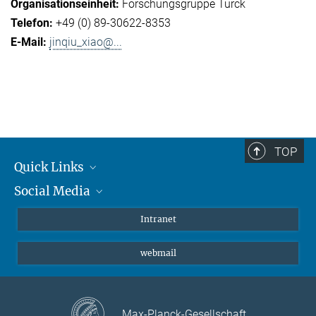
Forschungsgruppe Turck
+49 (0) 89-30622-8353
jinqiu_xiao@...
TOP
Quick Links
Social Media
Student*innen/Wissenschaftler*innen
Patient*innen
Instagram
Intranet
Journalist*innen
LinkedIn
webmail
Bluesky
Facebook
YouTube
Max-Planck-Gesellschaft