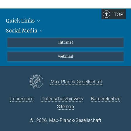
TOP
Quick Links
Social Media
Student*innen/Wissenschaftler*innen
Patient*innen
Instagram
Intranet
Journalist*innen
LinkedIn
webmail
Bluesky
Facebook
YouTube
Max-Planck-Gesellschaft
Impressum
Datenschutzhinweis
Barrierefreiheit
Sitemap
©
2026, Max-Planck-Gesellschaft