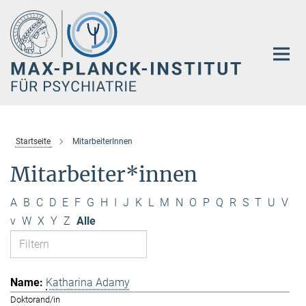
Hauptinhalt
Startseite
MitarbeiterInnen
Mitarbeiter*innen
A
B
C
D
E
F
G
H
I
J
K
L
M
N
O
P
Q
R
S
T
U
V
v
W
X
Y
Z
Alle
Katharina Adamy
Doktorand/in