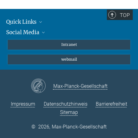
TOP
Quick Links
Social Media
Student*innen/Wissenschaftler*innen
Patient*innen
Instagram
Intranet
Journalist*innen
LinkedIn
webmail
Bluesky
Facebook
YouTube
Max-Planck-Gesellschaft
Impressum
Datenschutzhinweis
Barrierefreiheit
Sitemap
©
2026, Max-Planck-Gesellschaft