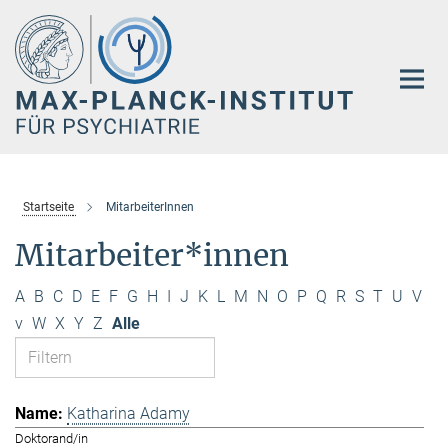
Hauptinhalt
Startseite
MitarbeiterInnen
Mitarbeiter*innen
A
B
C
D
E
F
G
H
I
J
K
L
M
N
O
P
Q
R
S
T
U
V
v
W
X
Y
Z
Alle
Katharina Adamy
Doktorand/in