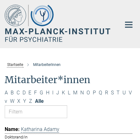
Hauptinhalt
Startseite
MitarbeiterInnen
Mitarbeiter*innen
A
B
C
D
E
F
G
H
I
J
K
L
M
N
O
P
Q
R
S
T
U
V
v
W
X
Y
Z
Alle
Katharina Adamy
Doktorand/in