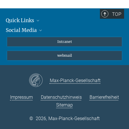
TOP
Quick Links
Social Media
Student*innen/Wissenschaftler*innen
Patient*innen
Instagram
Intranet
Journalist*innen
LinkedIn
webmail
Bluesky
Facebook
YouTube
Max-Planck-Gesellschaft
Impressum
Datenschutzhinweis
Barrierefreiheit
Sitemap
©
2026, Max-Planck-Gesellschaft