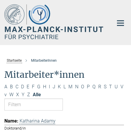
Hauptinhalt
Startseite
MitarbeiterInnen
Mitarbeiter*innen
A
B
C
D
E
F
G
H
I
J
K
L
M
N
O
P
Q
R
S
T
U
V
v
W
X
Y
Z
Alle
Katharina Adamy
Doktorand/in