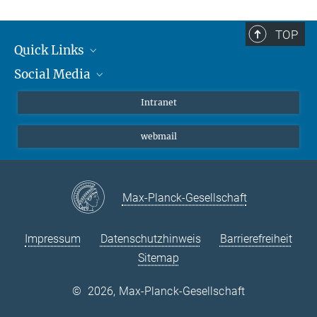
TOP
Quick Links
Social Media
Student*innen/Wissenschaftler*innen
Patient*innen
Instagram
Intranet
Journalist*innen
LinkedIn
webmail
Bluesky
Facebook
YouTube
Max-Planck-Gesellschaft
Impressum
Datenschutzhinweis
Barrierefreiheit
Sitemap
©
2026, Max-Planck-Gesellschaft