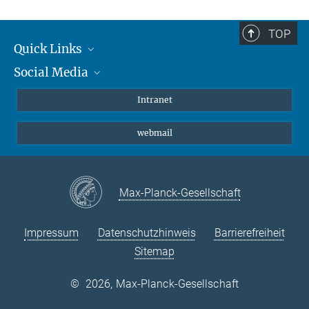
TOP
Quick Links
Social Media
Student*innen/Wissenschaftler*innen
Patient*innen
Instagram
Intranet
Journalist*innen
LinkedIn
webmail
Bluesky
Facebook
YouTube
Max-Planck-Gesellschaft
Impressum
Datenschutzhinweis
Barrierefreiheit
Sitemap
©
2026, Max-Planck-Gesellschaft