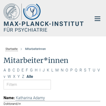
Hauptinhalt
Startseite
MitarbeiterInnen
Mitarbeiter*innen
A
B
C
D
E
F
G
H
I
J
K
L
M
N
O
P
Q
R
S
T
U
V
v
W
X
Y
Z
Alle
Katharina Adamy
Doktorand/in