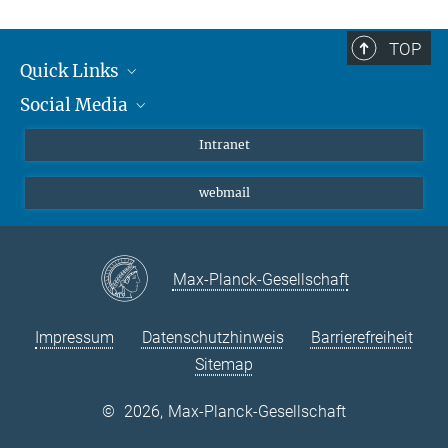
TOP
Quick Links
Social Media
Student*innen/Wissenschaftler*innen
Patient*innen
Instagram
Intranet
Journalist*innen
LinkedIn
webmail
Bluesky
Facebook
YouTube
Max-Planck-Gesellschaft
Impressum
Datenschutzhinweis
Barrierefreiheit
Sitemap
©
2026, Max-Planck-Gesellschaft