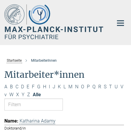
Hauptinhalt
Startseite
MitarbeiterInnen
Mitarbeiter*innen
A
B
C
D
E
F
G
H
I
J
K
L
M
N
O
P
Q
R
S
T
U
V
v
W
X
Y
Z
Alle
Katharina Adamy
Doktorand/in