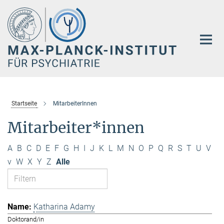
Hauptinhalt
Startseite
MitarbeiterInnen
Mitarbeiter*innen
A
B
C
D
E
F
G
H
I
J
K
L
M
N
O
P
Q
R
S
T
U
V
v
W
X
Y
Z
Alle
Katharina Adamy
Doktorand/in