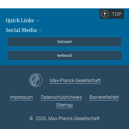
TOP
Quick Links
Social Media
Student*innen/Wissenschaftler*innen
Patient*innen
Instagram
Intranet
Journalist*innen
LinkedIn
webmail
Bluesky
Facebook
YouTube
Max-Planck-Gesellschaft
Impressum
Datenschutzhinweis
Barrierefreiheit
Sitemap
©
2026, Max-Planck-Gesellschaft