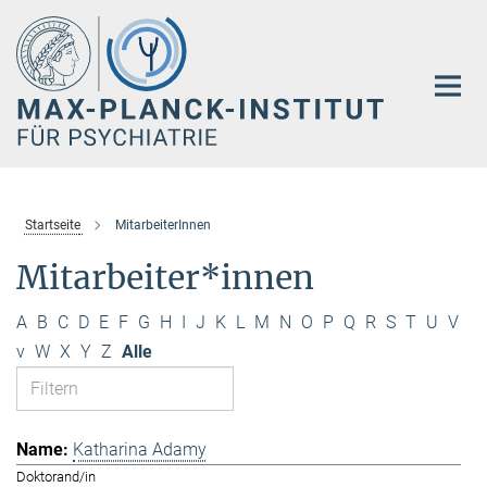
Hauptinhalt
Startseite
MitarbeiterInnen
Mitarbeiter*innen
A
B
C
D
E
F
G
H
I
J
K
L
M
N
O
P
Q
R
S
T
U
V
v
W
X
Y
Z
Alle
Katharina Adamy
Doktorand/in