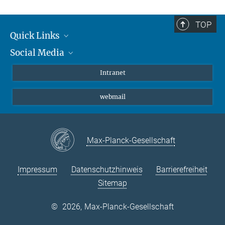
TOP
Quick Links
Social Media
Student*innen/Wissenschaftler*innen
Patient*innen
Instagram
Intranet
Journalist*innen
LinkedIn
webmail
Bluesky
Facebook
YouTube
Max-Planck-Gesellschaft
Impressum
Datenschutzhinweis
Barrierefreiheit
Sitemap
©
2026, Max-Planck-Gesellschaft