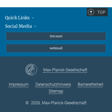
TOP
Quick Links
Social Media
Student*innen/Wissenschaftler*innen
Patient*innen
Instagram
Intranet
Journalist*innen
LinkedIn
webmail
Bluesky
Facebook
YouTube
Max-Planck-Gesellschaft
Impressum
Datenschutzhinweis
Barrierefreiheit
Sitemap
©
2026, Max-Planck-Gesellschaft