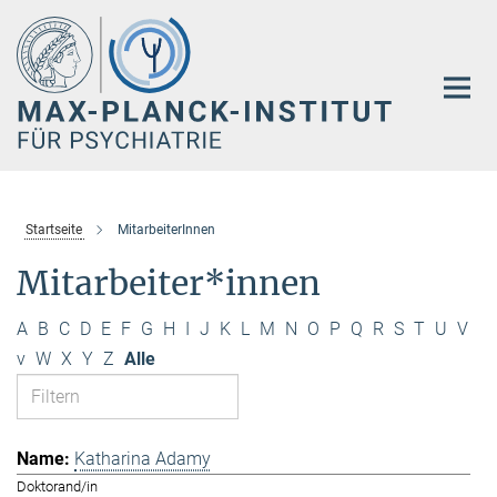
Hauptinhalt
Startseite
MitarbeiterInnen
Mitarbeiter*innen
A
B
C
D
E
F
G
H
I
J
K
L
M
N
O
P
Q
R
S
T
U
V
v
W
X
Y
Z
Alle
Katharina Adamy
Doktorand/in