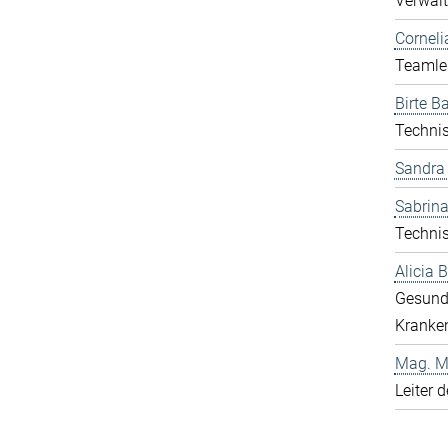
Verwalt
Corneli
Teamlei
Birte Ba
Technis
Sandra
Sabrina
Technis
Alicia
Gesund
Kranken
Mag. Ma
Leiter 