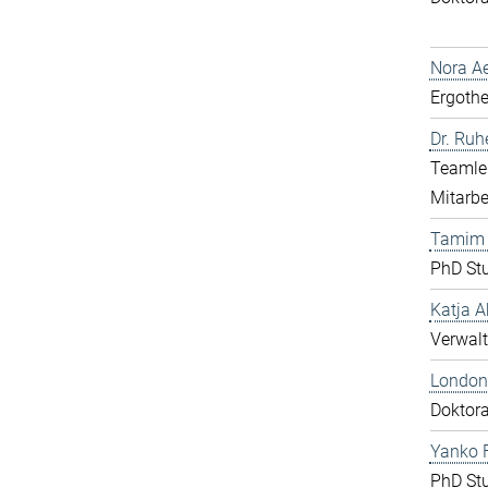
Nora Ae
Ergothe
Dr. Ru
Teamlei
Mitarbe
Tamim
PhD St
Katja A
Verwalt
London
Doktor
Yanko F
PhD St