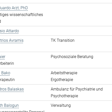
duardo Arzt, PhD
iges wissenschaftliches
d
ssio Attardo
itrios Avramis
TK Transition
aier
Psychosoziale Beratung
rbeiterin
a Bako
Arbeitstherapie
rapeutin
Ergotherapie
dros Balaskas
Ambulanz für Psychiatrie und
Psychotherapie
th Balogun
Verwaltung