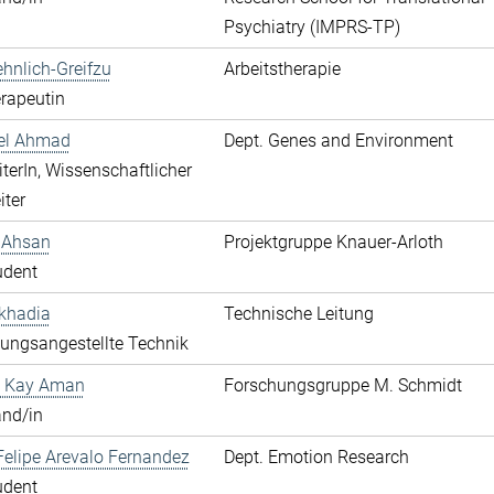
Psychiatry (IMPRS-TP)
hnlich-Greifzu
Arbeitstherapie
rapeutin
hel Ahmad
Dept. Genes and Environment
terIn, Wissenschaftlicher
iter
 Ahsan
Projektgruppe Knauer-Arloth
udent
khadia
Technische Leitung
ungsangestellte Technik
 Kay Aman
Forschungsgruppe M. Schmidt
and/in
elipe Arevalo Fernandez
Dept. Emotion Research
udent