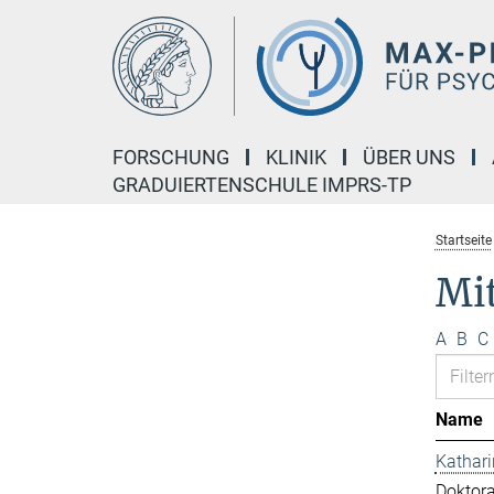
Hauptinhalt
FORSCHUNG
KLINIK
ÜBER UNS
GRADUIERTENSCHULE IMPRS-TP
Startseite
Mi
A
B
C
Name
Kathar
Doktor