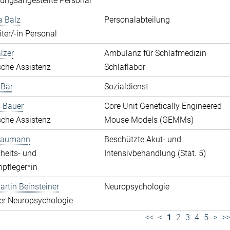
ungsangestellte Personal
a Balz
Personalabteilung
ter/-in Personal
lzer
Ambulanz für Schlafmedizin
che Assistenz
Schlaflabor
 Bär
Sozialdienst
 Bauer
Core Unit Genetically Engineered
che Assistenz
Mouse Models (GEMMs)
 Baumann
Beschützte Akut- und
heits- und
Intensivbehandlung (Stat. 5)
pfleger*in
rtin Beinsteiner
Neuropsychologie
der Neuropsychologie
<<
<
1
2
3
4
5
>
>