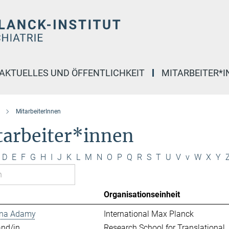
AKTUELLES UND ÖFFENTLICHKEIT
MITARBEITER*
MitarbeiterInnen
tarbeiter*innen
D
E
F
G
H
I
J
K
L
M
N
O
P
Q
R
S
T
U
V
v
W
X
Y
Organisationseinheit
ina Adamy
International Max Planck
and/in
Research School for Translational