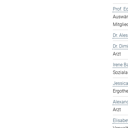
Prof. E
Auswärt
Mitglie
Dr. Ale
Dr. Dim
Arzt
Irene B
Soziala
Jessic
Ergothe
Alexan
Arzt
Elisabe