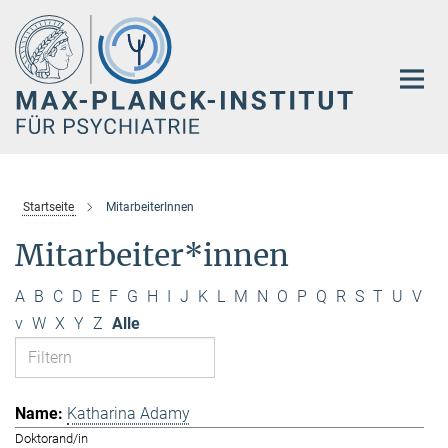
Hauptinhalt
Startseite
MitarbeiterInnen
Mitarbeiter*innen
A
B
C
D
E
F
G
H
I
J
K
L
M
N
O
P
Q
R
S
T
U
V
v
W
X
Y
Z
Alle
Katharina Adamy
Doktorand/in