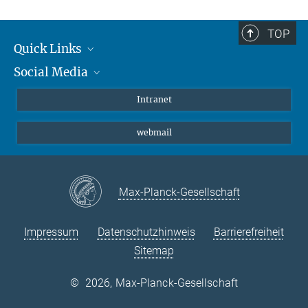
TOP
Quick Links
Social Media
Student*innen/Wissenschaftler*innen
Patient*innen
Instagram
Intranet
Journalist*innen
LinkedIn
webmail
Bluesky
Facebook
YouTube
Max-Planck-Gesellschaft
Impressum
Datenschutzhinweis
Barrierefreiheit
Sitemap
©
2026, Max-Planck-Gesellschaft