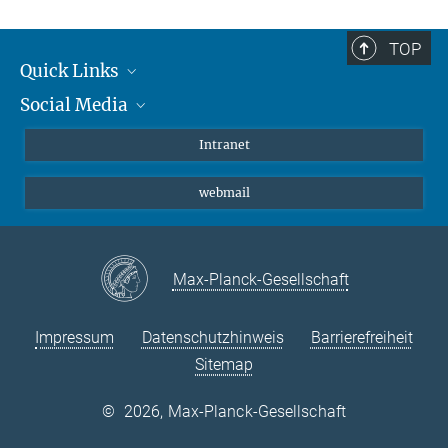
TOP
Quick Links
Social Media
Student*innen/Wissenschaftler*innen
Patient*innen
Instagram
Intranet
Journalist*innen
LinkedIn
webmail
Bluesky
Facebook
YouTube
Max-Planck-Gesellschaft
Impressum
Datenschutzhinweis
Barrierefreiheit
Sitemap
©
2026, Max-Planck-Gesellschaft