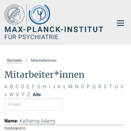
Hauptinhalt
Startseite
MitarbeiterInnen
Mitarbeiter*innen
A
B
C
D
E
F
G
H
I
J
K
L
M
N
O
P
Q
R
S
T
U
V
v
W
X
Y
Z
Alle
Katharina Adamy
Doktorand/in