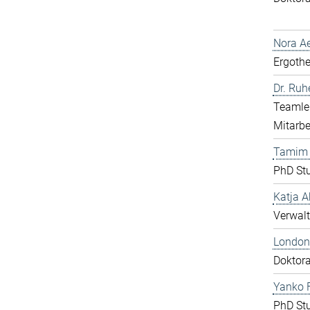
Nora Ae
Ergothe
Dr. Ru
Teamlei
Mitarbe
Tamim
PhD St
Katja A
Verwalt
London
Doktor
Yanko F
PhD St