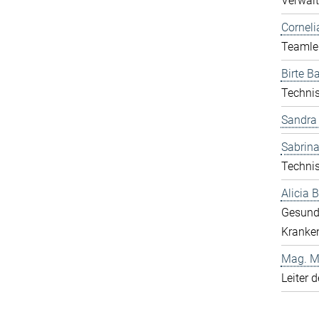
Verwalt
Corneli
Teamlei
Birte Ba
Technis
Sandra
Sabrina
Technis
Alicia
Gesund
Kranken
Mag. Ma
Leiter 