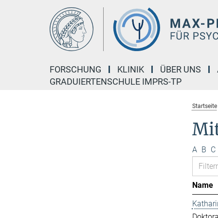
Hauptinhalt
FORSCHUNG
KLINIK
ÜBER UNS
GRADUIERTENSCHULE IMPRS-TP
Startseite
Mi
A
B
C
Name
Kathar
Doktor