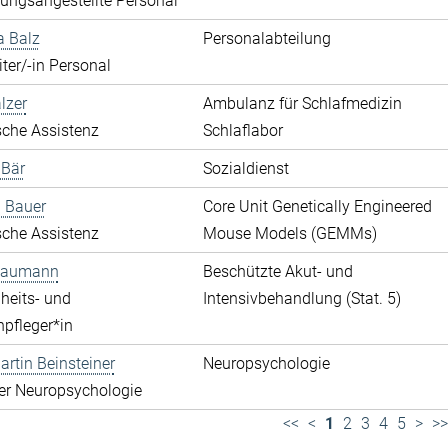
ungsangestellte Personal
a Balz
Personalabteilung
ter/-in Personal
lzer
Ambulanz für Schlafmedizin
che Assistenz
Schlaflabor
 Bär
Sozialdienst
 Bauer
Core Unit Genetically Engineered
che Assistenz
Mouse Models (GEMMs)
 Baumann
Beschützte Akut- und
heits- und
Intensivbehandlung (Stat. 5)
pfleger*in
rtin Beinsteiner
Neuropsychologie
der Neuropsychologie
<<
<
1
2
3
4
5
>
>