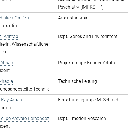
Psychiatry (IMPRS-TP)
hnlich-Greifzu
Arbeitstherapie
rapeutin
hel Ahmad
Dept. Genes and Environment
terIn, Wissenschaftlicher
iter
 Ahsan
Projektgruppe Knauer-Arloth
udent
khadia
Technische Leitung
ungsangestellte Technik
 Kay Aman
Forschungsgruppe M. Schmidt
and/in
elipe Arevalo Fernandez
Dept. Emotion Research
udent