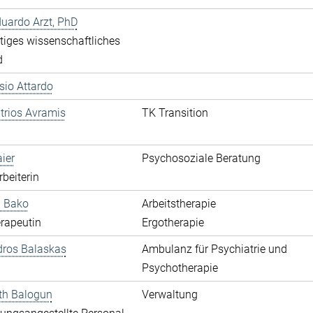
duardo Arzt, PhD
iges wissenschaftliches
d
ssio Attardo
itrios Avramis
TK Transition
aier
Psychosoziale Beratung
rbeiterin
a Bako
Arbeitstherapie
rapeutin
Ergotherapie
dros Balaskas
Ambulanz für Psychiatrie und
Psychotherapie
th Balogun
Verwaltung