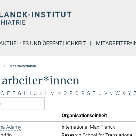
AKTUELLES UND ÖFFENTLICHKEIT
MITARBEITER*
MitarbeiterInnen
tarbeiter*innen
D
E
F
G
H
I
J
K
L
M
N
O
P
Q
R
S
T
U
V
v
W
X
Y
Organisationseinheit
ina Adamy
International Max Planck
and/in
Research School for Translational