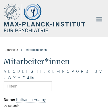
Hauptinhalt
Startseite
MitarbeiterInnen
Mitarbeiter*innen
A
B
C
D
E
F
G
H
I
J
K
L
M
N
O
P
Q
R
S
T
U
V
v
W
X
Y
Z
Alle
Katharina Adamy
Doktorand/in