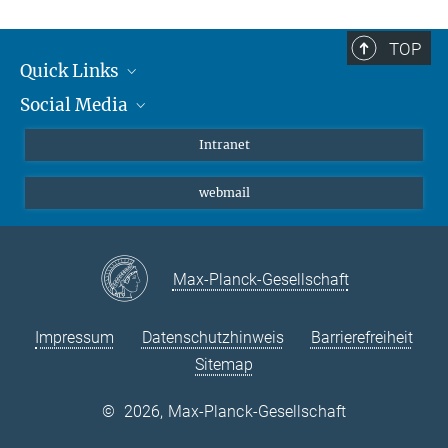
TOP
Quick Links
Social Media
Student*innen/Wissenschaftler*innen
Patient*innen
Instagram
Intranet
Journalist*innen
LinkedIn
webmail
Bluesky
Facebook
YouTube
Max-Planck-Gesellschaft
Impressum
Datenschutzhinweis
Barrierefreiheit
Sitemap
©
2026, Max-Planck-Gesellschaft