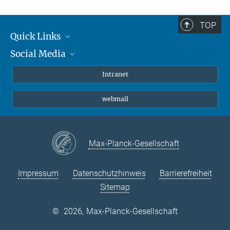
TOP
Quick Links
Social Media
Student*innen/Wissenschaftler*innen
Patient*innen
Instagram
Intranet
Journalist*innen
LinkedIn
webmail
Bluesky
Facebook
YouTube
Max-Planck-Gesellschaft
Impressum
Datenschutzhinweis
Barrierefreiheit
Sitemap
©
2026, Max-Planck-Gesellschaft