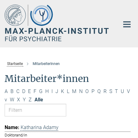
Hauptinhalt
Startseite
MitarbeiterInnen
Mitarbeiter*innen
A
B
C
D
E
F
G
H
I
J
K
L
M
N
O
P
Q
R
S
T
U
V
v
W
X
Y
Z
Alle
Katharina Adamy
Doktorand/in