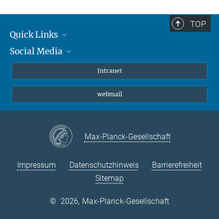
TOP
Quick Links
Social Media
Student*innen/Wissenschaftler*innen
Patient*innen
Instagram
Intranet
Journalist*innen
LinkedIn
webmail
Bluesky
Facebook
YouTube
Max-Planck-Gesellschaft
Impressum
Datenschutzhinweis
Barrierefreiheit
Sitemap
©
2026, Max-Planck-Gesellschaft