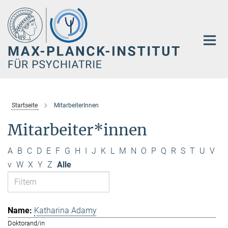
Hauptinhalt
Startseite
MitarbeiterInnen
Mitarbeiter*innen
A
B
C
D
E
F
G
H
I
J
K
L
M
N
O
P
Q
R
S
T
U
V
v
W
X
Y
Z
Alle
Katharina Adamy
Doktorand/in