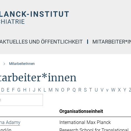
AKTUELLES UND ÖFFENTLICHKEIT
MITARBEITER*
MitarbeiterInnen
tarbeiter*innen
D
E
F
G
H
I
J
K
L
M
N
O
P
Q
R
S
T
U
V
v
W
X
Y
Organisationseinheit
ina Adamy
International Max Planck
and/in
Research School for Translational