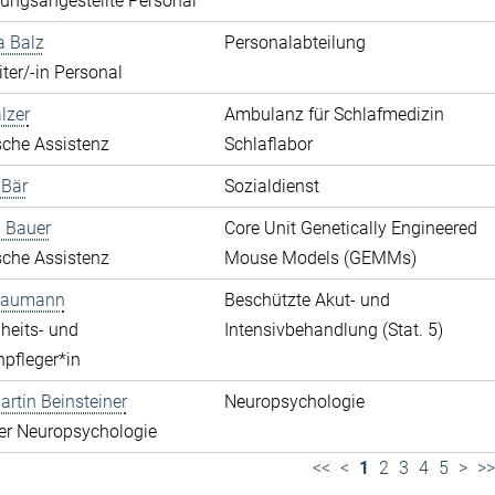
ungsangestellte Personal
a Balz
Personalabteilung
ter/-in Personal
lzer
Ambulanz für Schlafmedizin
che Assistenz
Schlaflabor
 Bär
Sozialdienst
 Bauer
Core Unit Genetically Engineered
che Assistenz
Mouse Models (GEMMs)
 Baumann
Beschützte Akut- und
heits- und
Intensivbehandlung (Stat. 5)
pfleger*in
rtin Beinsteiner
Neuropsychologie
der Neuropsychologie
<<
<
1
2
3
4
5
>
>