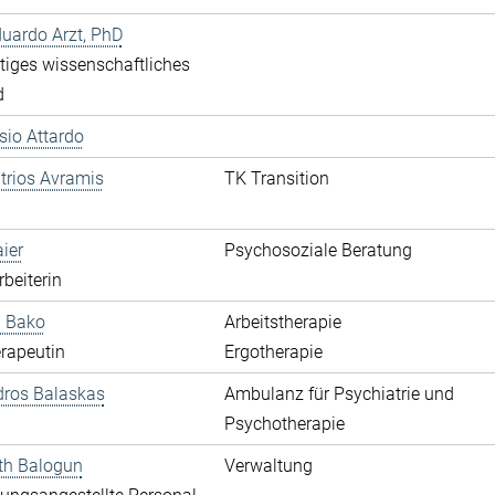
duardo Arzt, PhD
iges wissenschaftliches
d
ssio Attardo
itrios Avramis
TK Transition
aier
Psychosoziale Beratung
rbeiterin
a Bako
Arbeitstherapie
rapeutin
Ergotherapie
dros Balaskas
Ambulanz für Psychiatrie und
Psychotherapie
th Balogun
Verwaltung