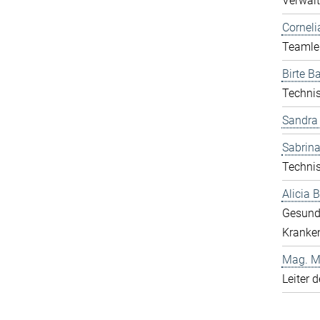
Verwalt
Corneli
Teamlei
Birte Ba
Technis
Sandra
Sabrina
Technis
Alicia
Gesund
Kranken
Mag. Ma
Leiter 