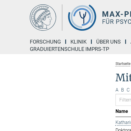
Hauptinhalt
FORSCHUNG
KLINIK
ÜBER UNS
GRADUIERTENSCHULE IMPRS-TP
Startseite
Mi
A
B
C
Name
Kathar
Doktor