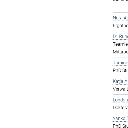
Nora Ae
Ergothe
Dr. Ru
Teamlei
Mitarbe
Tamim
PhD St
Katja A
Verwalt
London
Doktor
Yanko F
PhD St