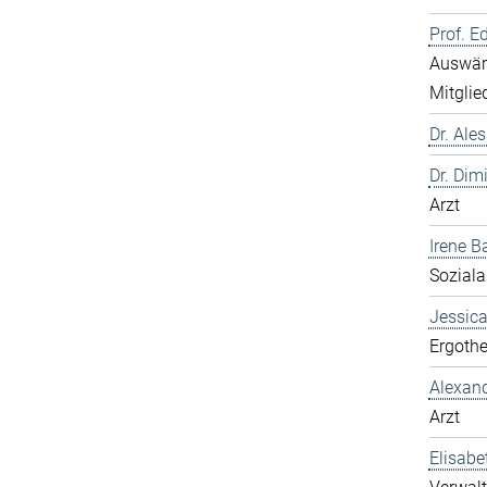
Prof. E
Auswärt
Mitglie
Dr. Ale
Dr. Dim
Arzt
Irene B
Soziala
Jessic
Ergothe
Alexan
Arzt
Elisabe