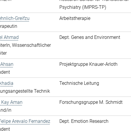
Psychiatry (IMPRS-TP)
hnlich-Greifzu
Arbeitstherapie
rapeutin
hel Ahmad
Dept. Genes and Environment
terIn, Wissenschaftlicher
iter
 Ahsan
Projektgruppe Knauer-Arloth
udent
khadia
Technische Leitung
ungsangestellte Technik
 Kay Aman
Forschungsgruppe M. Schmidt
and/in
elipe Arevalo Fernandez
Dept. Emotion Research
udent