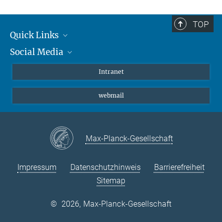
TOP
Quick Links
Social Media
Student*innen/Wissenschaftler*innen
Patient*innen
Instagram
Intranet
Journalist*innen
LinkedIn
webmail
Bluesky
Facebook
YouTube
Max-Planck-Gesellschaft
Impressum
Datenschutzhinweis
Barrierefreiheit
Sitemap
©
2026, Max-Planck-Gesellschaft