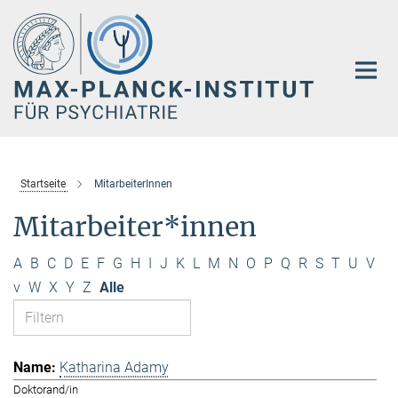
Hauptinhalt
Startseite
MitarbeiterInnen
Mitarbeiter*innen
A
B
C
D
E
F
G
H
I
J
K
L
M
N
O
P
Q
R
S
T
U
V
v
W
X
Y
Z
Alle
Katharina Adamy
Doktorand/in