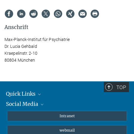
Anschrift
Max-Planck-Institut für Psychiatrie
Dr. Lucia Gehbald
Kraepelinstr. 2-10
80804 München
TOP
Quick Links
Social Media
Student*innen/Wissenschaftler*innen
Patient*innen
Instagram
Intranet
Journalist*innen
LinkedIn
webmail