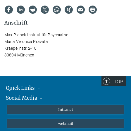
Anschrift
Max-Planck-Institut für Psychiatrie
Maria Veronica Pravata
Kraepelinstr. 2-10
80804 München
TOP
Quick Links
Social Media
Student*innen/Wissenschaftler*innen
Patient*innen
Instagram
Intranet
Journalist*innen
LinkedIn
webmail
Bluesky