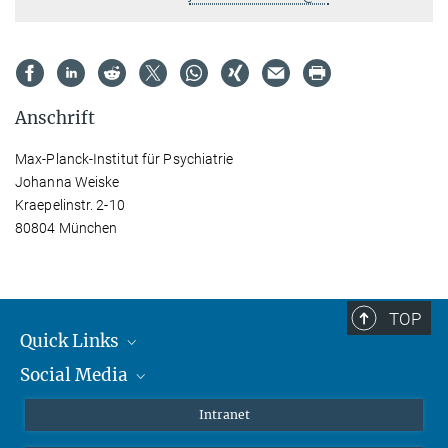
Anschrift
Max-Planck-Institut für Psychiatrie
Johanna Weiske
Kraepelinstr. 2-10
80804 München
TOP
Quick Links
Social Media
Student*innen/Wissenschaftler*innen
Patient*innen
Instagram
Intranet
Journalist*innen
LinkedIn