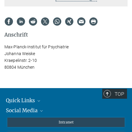
Anschrift
Max-Planck-Institut für Psychiatrie
Johanna Weiske
Kraepelinstr. 2-10
80804 München
TOP
Quick Links
Social Media
Student*innen/Wissenschaftler*innen
Patient*innen
Instagram
Intranet
Journalist*innen
LinkedIn