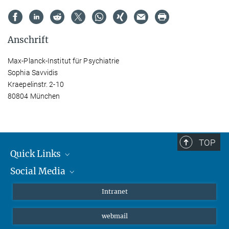
Anschrift
Max-Planck-Institut für Psychiatrie
Sophia Savvidis
Kraepelinstr. 2-10
80804 München
TOP
Quick Links
Social Media
Student*innen/Wissenschaftler*innen
Patient*innen
Instagram
Intranet
Journalist*innen
LinkedIn
webmail
Bluesky