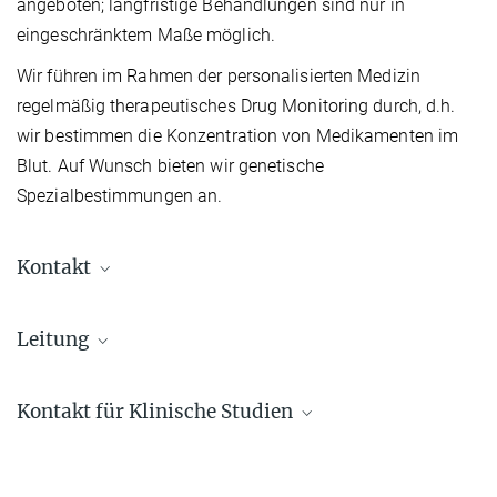
angeboten; langfristige Behandlungen sind nur in
eingeschränktem Maße möglich.
Wir führen im Rahmen der personalisierten Medizin
regelmäßig therapeutisches Drug Monitoring durch, d.h.
wir bestimmen die Konzentration von Medikamenten im
Blut. Auf Wunsch bieten wir genetische
Spezialbestimmungen an.
Kontakt
Klinik-Pforte (0-24h)
Leitung
Tel.: +49 (0) 89 30622-1000
Dr. Dr. David Popovic
Anmeldung für
stationäre & teilstationäre Aufnahme:
Kontakt für Klinische Studien
Geschäftsführender Oberarzt
Tel.: +49 (0) 89-30622-1413
+49 89 30622-8440
E-Mail:
aufnahme@psych.mpg.de
Alexandros Balaskas
david_popovic@...
Die Anmeldung sollte durch Ihren behandelnden Arzt / Ärztin
Arzt