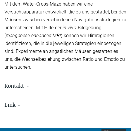
Mit dem Water-Cross-Maze haben wir eine
Versuchsapparatur entwickelt, die es uns gestattet, bei den
Mäusen zwischen verschiedenen Navigationsstrategien zu
unterscheiden. Mit Hilfe der
in vivo
-Bildgebung
(
manganese-enhanced MRI
) können wir Hirnregionen
identifizieren, die in die jeweiligen Strategien einbezogen
sind. Experimente an ängstlichen Mäusen gestatten es
uns, die Wechselbeziehung zwischen Ratio und Emotio zu
untersuchen.
Kontakt
PD Dr. Carsten Wotjak
Link
wotjak@...
International Max Planck Research School for
Mitarbeiter
Translational Psychiatry (IMPRS-TP)