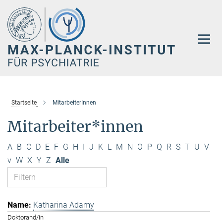
Hauptinhalt
Startseite
MitarbeiterInnen
Mitarbeiter*innen
A
B
C
D
E
F
G
H
I
J
K
L
M
N
O
P
Q
R
S
T
U
V
v
W
X
Y
Z
Alle
Katharina Adamy
Doktorand/in