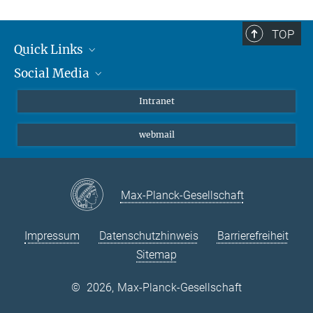
TOP
Quick Links
Social Media
Student*innen/Wissenschaftler*innen
Patient*innen
Instagram
Intranet
Journalist*innen
LinkedIn
webmail
Bluesky
Facebook
YouTube
Max-Planck-Gesellschaft
Impressum
Datenschutzhinweis
Barrierefreiheit
Sitemap
©
2026, Max-Planck-Gesellschaft