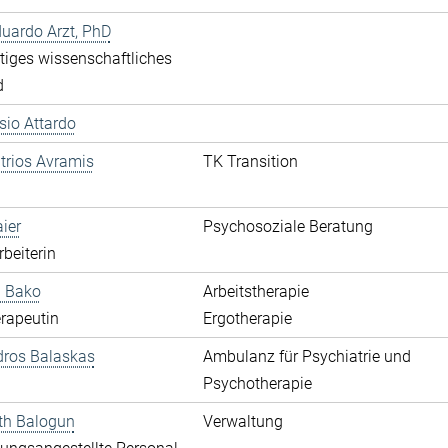
duardo Arzt, PhD
iges wissenschaftliches
d
ssio Attardo
itrios Avramis
TK Transition
aier
Psychosoziale Beratung
rbeiterin
a Bako
Arbeitstherapie
rapeutin
Ergotherapie
dros Balaskas
Ambulanz für Psychiatrie und
Psychotherapie
th Balogun
Verwaltung