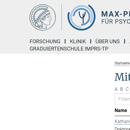
Hauptinhalt
FORSCHUNG
KLINIK
ÜBER UNS
GRADUIERTENSCHULE IMPRS-TP
Startseite
Mi
A
B
C
Name
Kathar
Doktor