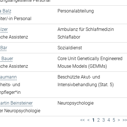
ungsangestellte Personal
a Balz
Personalabteilung
ter/-in Personal
lzer
Ambulanz für Schlafmedizin
che Assistenz
Schlaflabor
 Bär
Sozialdienst
 Bauer
Core Unit Genetically Engineered
che Assistenz
Mouse Models (GEMMs)
 Baumann
Beschützte Akut- und
heits- und
Intensivbehandlung (Stat. 5)
pfleger*in
rtin Beinsteiner
Neuropsychologie
der Neuropsychologie
<<
<
1
2
3
4
5
>
>