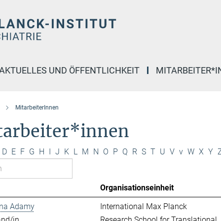
AKTUELLES UND ÖFFENTLICHKEIT
MITARBEITER*
MitarbeiterInnen
tarbeiter*innen
D
E
F
G
H
I
J
K
L
M
N
O
P
Q
R
S
T
U
V
v
W
X
Y
Organisationseinheit
ina Adamy
International Max Planck
and/in
Research School for Translational