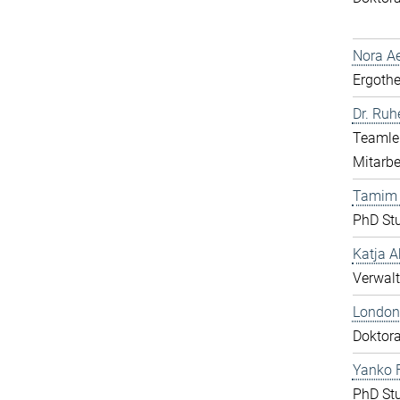
Nora Ae
Ergothe
Dr. Ru
Teamlei
Mitarbe
Tamim
PhD St
Katja A
Verwalt
London
Doktor
Yanko F
PhD St