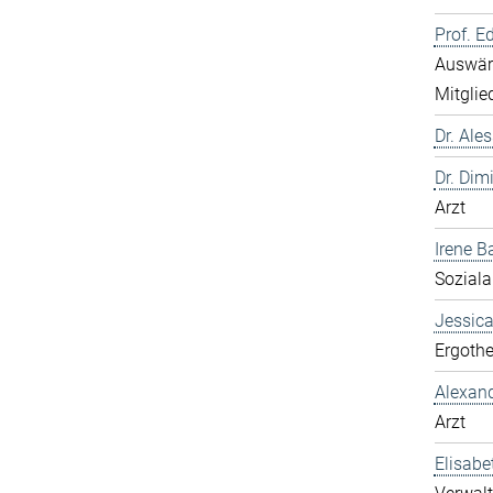
Prof. E
Auswärt
Mitglie
Dr. Ale
Dr. Dim
Arzt
Irene B
Soziala
Jessic
Ergothe
Alexan
Arzt
Elisabe