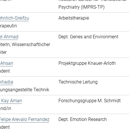
Psychiatry (IMPRS-TP)
hnlich-Greifzu
Arbeitstherapie
rapeutin
hel Ahmad
Dept. Genes and Environment
terIn, Wissenschaftlicher
iter
 Ahsan
Projektgruppe Knauer-Arloth
udent
khadia
Technische Leitung
ungsangestellte Technik
 Kay Aman
Forschungsgruppe M. Schmidt
and/in
elipe Arevalo Fernandez
Dept. Emotion Research
udent