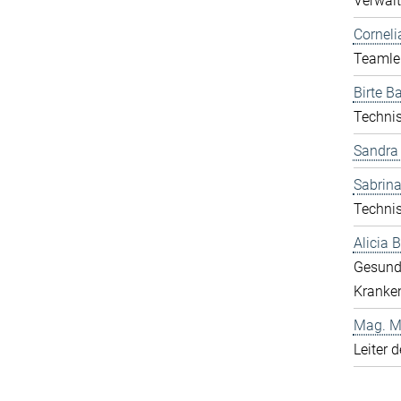
Verwalt
Corneli
Teamlei
Birte Ba
Technis
Sandra
Sabrina
Technis
Alicia
Gesund
Kranken
Mag. Ma
Leiter 