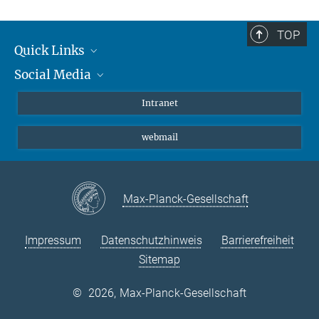
TOP
Quick Links
Social Media
Student*innen/Wissenschaftler*innen
Patient*innen
Instagram
Intranet
Journalist*innen
LinkedIn
webmail
Bluesky
Facebook
YouTube
Max-Planck-Gesellschaft
Impressum
Datenschutzhinweis
Barrierefreiheit
Sitemap
©
2026, Max-Planck-Gesellschaft