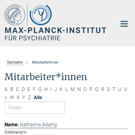
Hauptinhalt
Startseite
MitarbeiterInnen
Mitarbeiter*innen
A
B
C
D
E
F
G
H
I
J
K
L
M
N
O
P
Q
R
S
T
U
V
v
W
X
Y
Z
Alle
Katharina Adamy
Doktorand/in