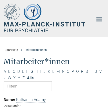
Hauptinhalt
Startseite
MitarbeiterInnen
Mitarbeiter*innen
A
B
C
D
E
F
G
H
I
J
K
L
M
N
O
P
Q
R
S
T
U
V
v
W
X
Y
Z
Alle
Katharina Adamy
Doktorand/in