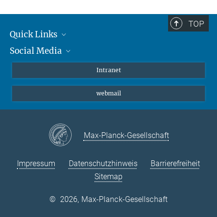
TOP
Quick Links
Social Media
Student*innen/Wissenschaftler*innen
Patient*innen
Instagram
Intranet
Journalist*innen
LinkedIn
webmail
Bluesky
Facebook
YouTube
Max-Planck-Gesellschaft
Impressum
Datenschutzhinweis
Barrierefreiheit
Sitemap
©
2026, Max-Planck-Gesellschaft