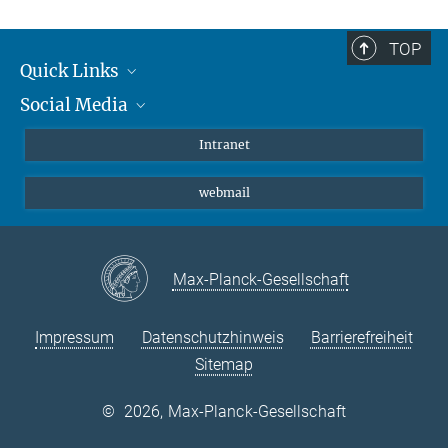
TOP
Quick Links
Social Media
Student*innen/Wissenschaftler*innen
Patient*innen
Instagram
Intranet
Journalist*innen
LinkedIn
webmail
Bluesky
Facebook
YouTube
Max-Planck-Gesellschaft
Impressum
Datenschutzhinweis
Barrierefreiheit
Sitemap
©
2026, Max-Planck-Gesellschaft