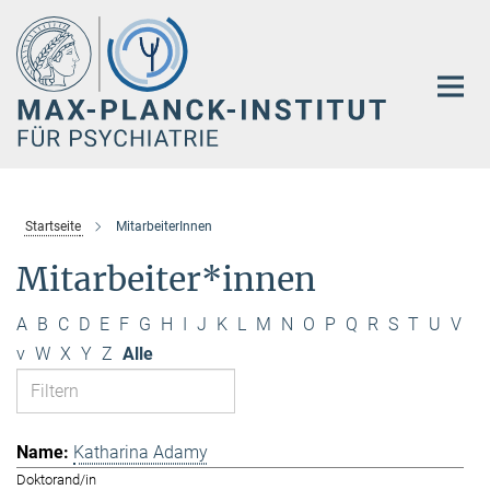
Hauptinhalt
Startseite
MitarbeiterInnen
Mitarbeiter*innen
A
B
C
D
E
F
G
H
I
J
K
L
M
N
O
P
Q
R
S
T
U
V
v
W
X
Y
Z
Alle
Katharina Adamy
Doktorand/in